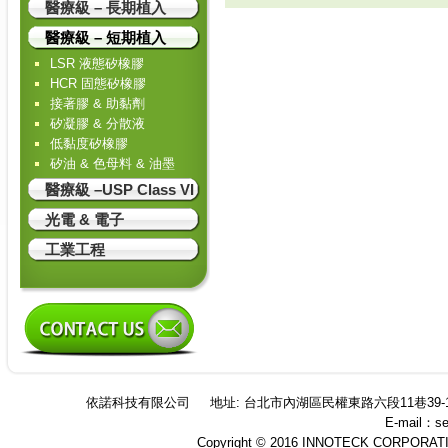
醫療級 – 長期植入
醫療級 – 短期植入
LSR 液態矽橡膠
HCR 固態矽橡膠
接著膠 & 助黏劑
矽凝膠 & 分散液
低黏度矽橡膠
矽油 & 色母料 & 油墨
醫療級 –USP Class VI
光電 & 電子
工業工程
依諾科技有限公司
地址: 台北市內湖區民權東路六段11巷39-
E-mail：se
Copyright © 2016 INNOTECK CORPORATION 