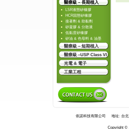
醫療級 – 長期植入
LSR液態矽橡膠
HCR固態矽橡膠
接著劑 & 助黏劑
矽凝膠 & 分散液
低黏度矽橡膠
矽油 & 色母料 & 油墨
醫療級 – 短期植入
醫療級 –USP Class VI
光電 & 電子
工業工程
依諾科技有限公司
地址: 台
Copyright ©