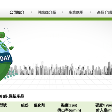
介紹-最新產品
型號
組份
催化劑
黏度(cps)
硬度/Type
擠出率(g/min)
針入度/m