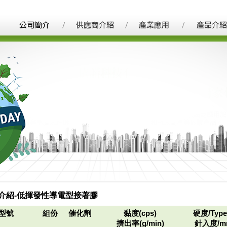
介紹-低揮發性導電型接著膠
型號
組份
催化劑
黏度(cps)
硬度/Type
擠出率(g/min)
針入度/m