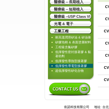
醫療級 – 長期植入
CV
醫療級 – 短期植入
醫療級 –USP Class VI
CV
光電 & 電子
工業工程
CV
耐高溫潤滑矽油 & 矽油膏
矽膠泡棉 & 表面塗層材料
CV
工程級含氟矽膠
低揮發性密封接著膠 & 黏
CV
著助劑
低揮發性導熱型接著膠
低揮發性導電型接著膠
CV
超低揮發性矽化合物
CV
依諾科技有限公司
地址: 台