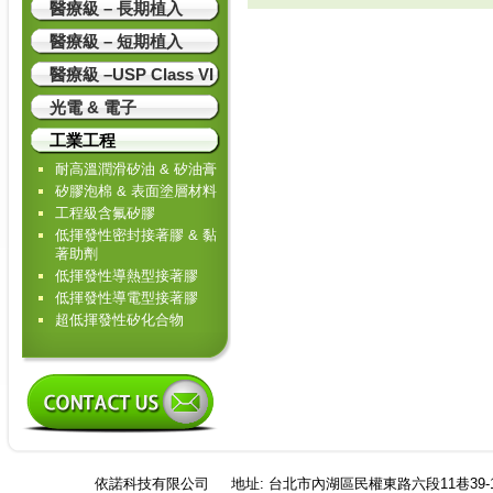
醫療級 – 長期植入
醫療級 – 短期植入
醫療級 –USP Class VI
光電 & 電子
工業工程
耐高溫潤滑矽油 & 矽油膏
矽膠泡棉 & 表面塗層材料
工程級含氟矽膠
低揮發性密封接著膠 & 黏
著助劑
低揮發性導熱型接著膠
低揮發性導電型接著膠
超低揮發性矽化合物
依諾科技有限公司
地址: 台北市內湖區民權東路六段11巷39-