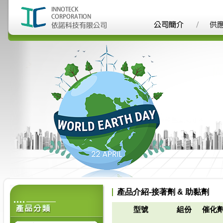
產品介紹-接著劑 & 助黏劑
型號
組份
催化