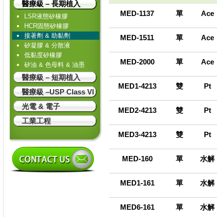
醫療級 – 長期植入
MED-1137
單
Ace
LSR液態矽橡膠
HCR固態矽橡膠
接著劑 & 助黏劑
MED-1511
單
Ace
矽凝膠 & 分散液
低黏度矽橡膠
MED-2000
單
Ace
矽油 & 色母料 & 油墨
醫療級 – 短期植入
MED1-4213
雙
Pt
醫療級 –USP Class VI
光電 & 電子
MED2-4213
雙
Pt
工業工程
MED3-4213
雙
Pt
MED-160
單
水解
MED1-161
單
水解
MED6-161
單
水解