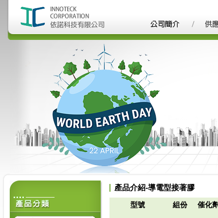
產品介紹-導電型接著膠
型號
組份
催化