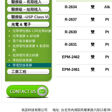
醫療級 – 長期植入
R-2634
雙
Alk
醫療級 – 短期植入
醫療級 –USP Class VI
R-2637
雙
Pt
光電 & 電子
光學彈性體& LSR光學矽膠
R-2630
雙
Pt
光學凝膠 & 矽油膏
電子級含氟矽膠
R-2631
雙
Pt
低揮發性接著膠 & 黏著助
劑
低揮發性灌注矽膠
EPM-2462
雙
Pt
導熱型接著膠
導電型接著膠
EPM-2461
雙
Pt
工業工程
依諾科技有限公司
地址: 台北市內湖區民權東路六段11巷39-