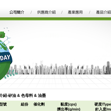
介紹-矽油 & 色母料 & 油墨
型號
組份
催化劑
黏度(cps)
硬度/Type
擠出率(g/min)
針入度/m