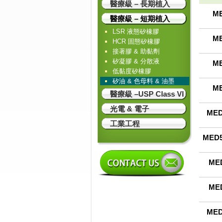
醫療級 – 長期植入
ME
醫療級 – 短期植入
LSR 液態矽橡膠
ME
HCR 固態矽橡膠
接著膠 & 助黏劑
矽凝膠 & 分散液
ME
低黏度矽橡膠
矽油 & 色母料 & 油墨
ME
醫療級 –USP Class VI
光電 & 電子
MED
工業工程
MED5
MED
MED
MED