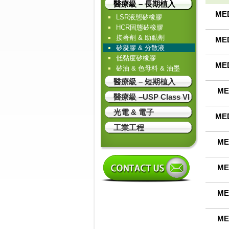
醫療級 – 長期植入
MED
LSR液態矽橡膠
HCR固態矽橡膠
接著劑 & 助黏劑
MED
矽凝膠 & 分散液
低黏度矽橡膠
MED
矽油 & 色母料 & 油墨
醫療級 – 短期植入
ME
醫療級 –USP Class VI
光電 & 電子
MED
工業工程
ME
ME
ME
ME