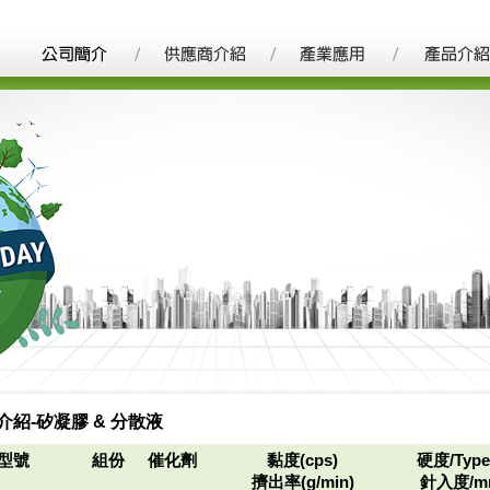
介紹-矽凝膠 & 分散液
型號
組份
催化劑
黏度(cps)
硬度/Type
擠出率(g/min)
針入度/m